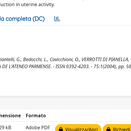
ction in uterine activity.
a completa (DC)
ntelli, G., Bedocchi, L., Cavicchioni, O., VERROTTI DI PIANELLA, 
EDICA DE L'ATENEO PARMENSE. - ISSN 0392-4203. - 75:1(2004), pp. 5
mensione
Formato
29 kB
Adobe PDF
Visualizza/Apri
Richiedi