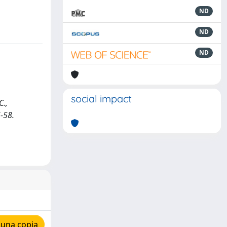
ND
ND
ND
social impact
C.,
6-58.
 una copia