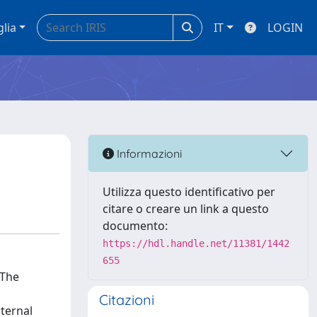
glia
IT
LOGIN
Informazioni
Utilizza questo identificativo per
citare o creare un link a questo
documento:
https://hdl.handle.net/11381/1442
655
 The
Citazioni
ternal