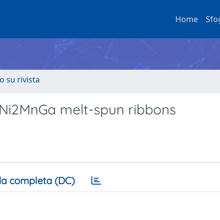
Home
Sfo
o su rivista
n Ni2MnGa melt-spun ribbons
a completa (DC)