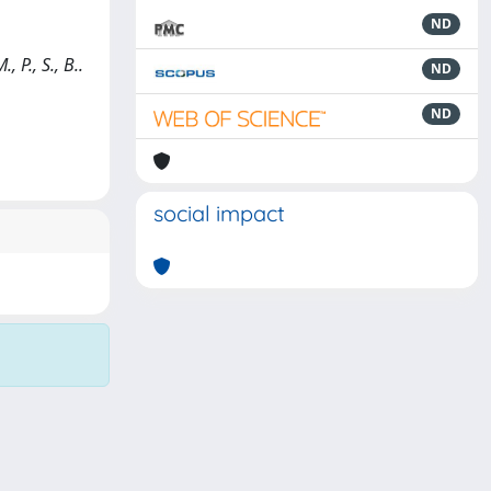
ND
, P., S., B..
ND
ND
social impact