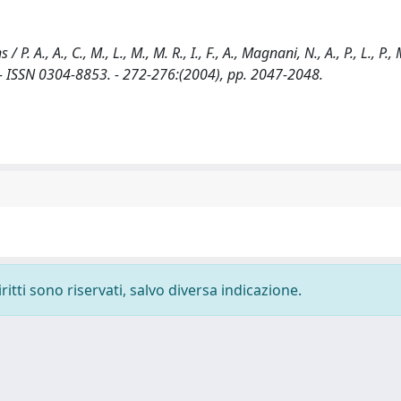
 A., C., M., L., M., M. R., I., F., A., Magnani, N., A., P., L., P., M.
ISSN 0304-8853. - 272-276:(2004), pp. 2047-2048.
ritti sono riservati, salvo diversa indicazione.