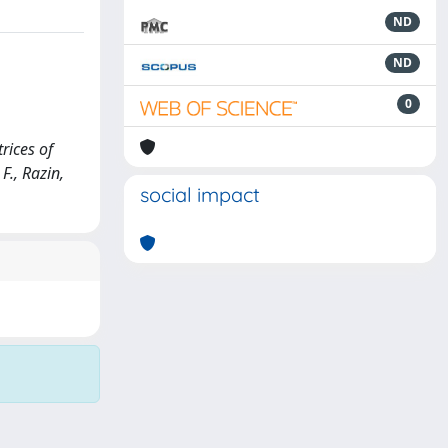
ND
ND
0
rices of
F., Razin,
social impact