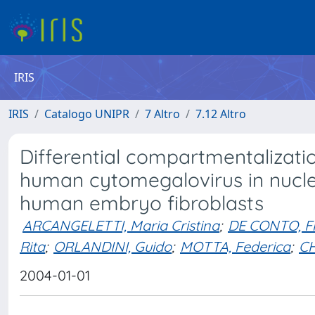
IRIS
IRIS
Catalogo UNIPR
7 Altro
7.12 Altro
Differential compartmentalizatio
human cytomegalovirus in nuclei
human embryo fibroblasts
ARCANGELETTI, Maria Cristina
;
DE CONTO, F
Rita
;
ORLANDINI, Guido
;
MOTTA, Federica
;
CH
2004-01-01