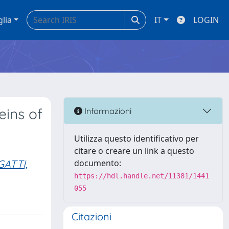
glia
IT
LOGIN
eins of
Informazioni
Utilizza questo identificativo per
citare o creare un link a questo
GATTI,
documento:
https://hdl.handle.net/11381/1441
055
Citazioni