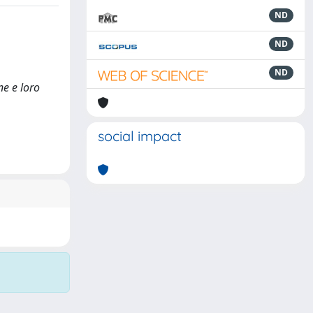
ND
ND
ND
ne e loro
social impact