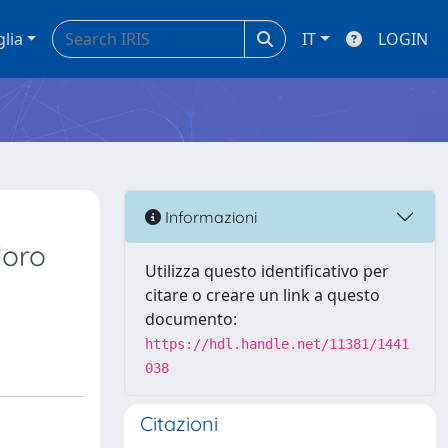
glia
IT
LOGIN
Informazioni
loro
Utilizza questo identificativo per
citare o creare un link a questo
documento:
https://hdl.handle.net/11381/1441
038
Citazioni