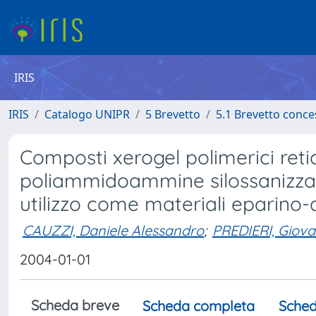
IRIS
IRIS
Catalogo UNIPR
5 Brevetto
5.1 Brevetto conc
Composti xerogel polimerici retic
poliammidoammine silossanizzat
utilizzo come materiali eparino-
CAUZZI, Daniele Alessandro
;
PREDIERI, Giova
2004-01-01
Scheda breve
Scheda completa
Sched