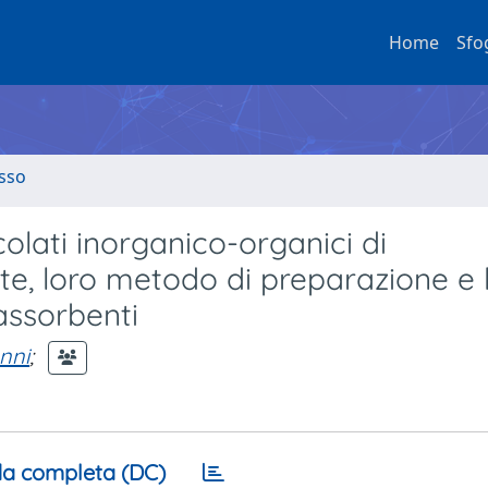
Home
Sfo
esso
olati inorganico-organici di
e, loro metodo di preparazione e 
assorbenti
nni
;
a completa (DC)