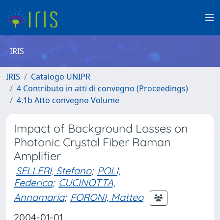
IRIS
IRIS
Catalogo UNIPR
4 Contributo in atti di convegno (Proceedings)
4.1b Atto convegno Volume
Impact of Background Losses on
Photonic Crystal Fiber Raman
Amplifier
SELLERI, Stefano
;
POLI,
Federica
;
CUCINOTTA,
Annamaria
;
FORONI, Matteo
2004-01-01