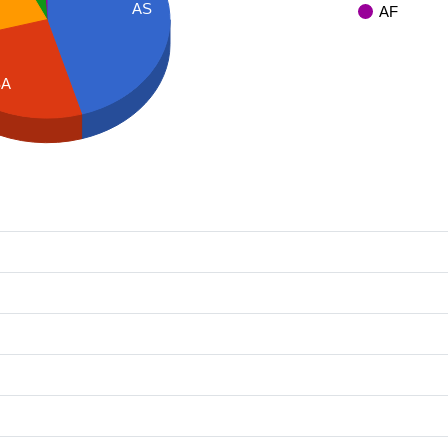
AS
AF
SA