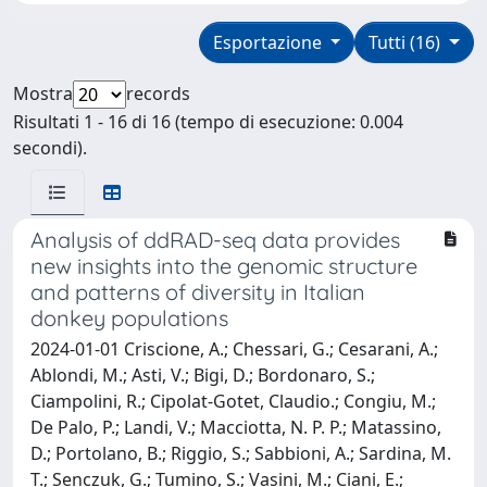
Esportazione
Tutti (16)
Mostra
records
Risultati 1 - 16 di 16 (tempo di esecuzione: 0.004
secondi).
Analysis of ddRAD-seq data provides
new insights into the genomic structure
and patterns of diversity in Italian
donkey populations
2024-01-01 Criscione, A.; Chessari, G.; Cesarani, A.;
Ablondi, M.; Asti, V.; Bigi, D.; Bordonaro, S.;
Ciampolini, R.; Cipolat-Gotet, Claudio.; Congiu, M.;
De Palo, P.; Landi, V.; Macciotta, N. P. P.; Matassino,
D.; Portolano, B.; Riggio, S.; Sabbioni, A.; Sardina, M.
T.; Senczuk, G.; Tumino, S.; Vasini, M.; Ciani, E.;