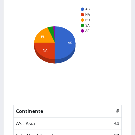
AS
NA
EU
SA
AF
EU
AS
NA
Continente
#
AS - Asia
34