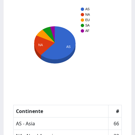
AS
NA
EU
SA
AF
NA
AS
Continente
#
AS - Asia
66