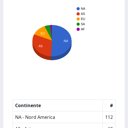
NA
AS
EU
SA
AF
EU
NA
AS
Continente
#
NA - Nord America
112