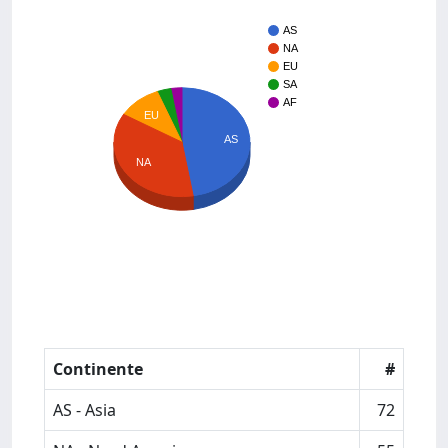
AS
NA
EU
SA
AF
EU
AS
NA
Continente
#
AS - Asia
72