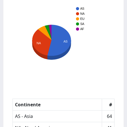
AS
NA
EU
SA
AF
AS
NA
Continente
#
AS - Asia
64