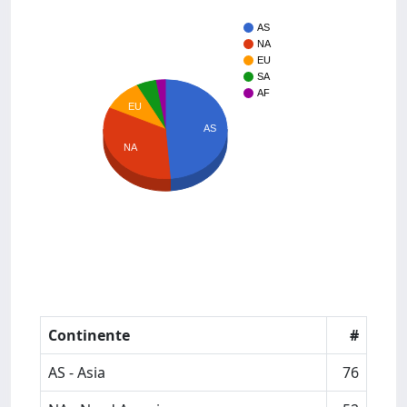
AS
NA
EU
SA
AF
EU
AS
NA
Continente
#
AS - Asia
76