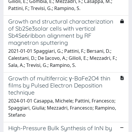
Gilioli, E.; Gombia, E.; Mezzadri, F.; Casappa, M.;
Pattini, F.; Trevisi, G.; Rampino, S.
Growth and structural characterization
of Sb2Se3solar cells with vertical
Sb4Se6ribbon alignment by RF
magnetron sputtering
2021-01-01 Spaggiari, G.; Pattini, F.; Bersani, D.;
Calestani, D.; De Iacovo, A.; Gilioli, E.; Mezzadri, F.;
Sala, A.; Trevisi, G.; Rampino, S.
Growth of multiferroic γ-BaFe2O4 thin
films by Pulsed Electron Deposition
technique
2024-01-01 Casappa, Michele; Pattini, Francesco;
Spaggiari, Giulia; Mezzadri, Francesco; Rampino,
Stefano
High-Pressure Bulk Synthesis of InN by