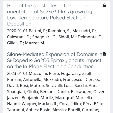
Role of the substrates in the ribbon
orientation of Sb2Se3 films grown by
Low-Temperature Pulsed Electron
Deposition
2020-01-01 Pattini, F.; Rampino, S.; Mezzadri, F.;
Calestani, D.; Spaggiari, G.; Sidoli, M.; Delmonte, D.;
Gilioli, E.; Mazzer, M.
Silane‐Mediated Expansion of Domains in
Si‐Doped κ‐Ga2O3 Epitaxy and its Impact
on the In‐Plane Electronic Conduction
2023-01-01 Mazzolini, Piero; Fogarassy, Zsolt;
Parisini, Antonella; Mezzadri, Francesco; Diercks,
David; Bosi, Matteo; Seravalli, Luca; Sacchi, Anna;
Spaggiari, Giulia; Bersani, Danilo; Bierwagen, Oliver;
Janzen, Benjamin Moritz; Marggraf, Marcella
Naomi; Wagner, Markus R.; Cora, Ildiko; Pécz, Béla;
Tahraoui, Abbes; Bosio, Alessio; Borelli, Carmine;