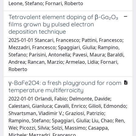
Leone, Stefano; Fornari, Roberto
Tetravalent element doping of β-Ga₂O₃
films grown by pulsed electron
deposition technique
2025-01-01 Stancari, Francesco; Pattini, Francesco;
Mezzadri, Francesco; Spaggiari, Giulia; Rampino,
Stefano; Parisini, Antonella; Pavesi, Maura; Baraldi,
Andrea; Rancan, Marzio; Armelao, Lidia; Fornari,
Roberto
γ-BaFe2O4: a fresh playground for room
temperature multiferroicity
2022-01-01 Orlandi, Fabio; Delmonte, Davide;
Calestani, Gianluca; Cavalli, Enrico; Gilioli, Edmondo;
Shvartsman, Vladimir V.; Graziosi, Patrizio;
Rampino, Stefano; Spaggiari, Giulia; Liu, Chao; Ren,
Wei; Picozzi, Silvia; Solzi, Massimo; Casappa,
Michele; Mezzadri, Francesco