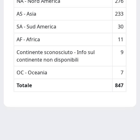
NA - Nord America
276
AS - Asia
233
SA - Sud America
30
AF - Africa
11
Continente sconosciuto - Info sul
9
continente non disponibili
OC - Oceania
7
Totale
847
Powered by
IRIS
-
about IRIS
-