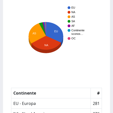
EU
NA
AS
SA
AF
Continente
EU
AS
sconos…
OC
NA
Continente
#
EU - Europa
281