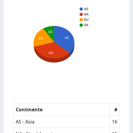
AS
NA
EU
SA
SA
AS
EU
NA
Continente
#
AS - Asia
16