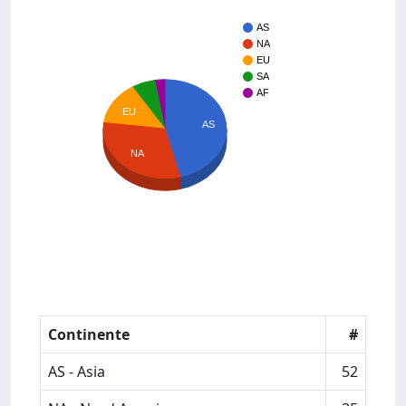
AS
NA
EU
SA
AF
EU
AS
NA
Continente
#
AS - Asia
52