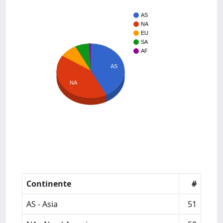
AS
NA
EU
SA
AF
AS
NA
Continente
#
AS - Asia
51