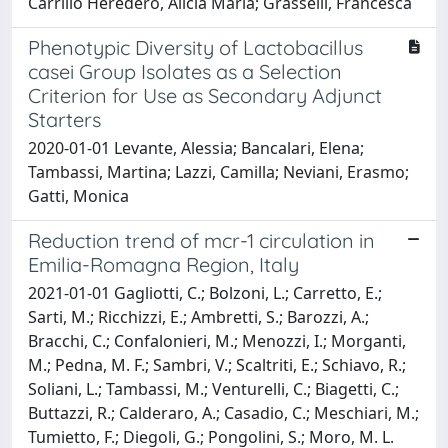
Carrillo Heredero, Alicia Maria; Grasselli, Francesca
Phenotypic Diversity of Lactobacillus
casei Group Isolates as a Selection
Criterion for Use as Secondary Adjunct
Starters
2020-01-01 Levante, Alessia; Bancalari, Elena;
Tambassi, Martina; Lazzi, Camilla; Neviani, Erasmo;
Gatti, Monica
Reduction trend of mcr-1 circulation in
Emilia-Romagna Region, Italy
2021-01-01 Gagliotti, C.; Bolzoni, L.; Carretto, E.;
Sarti, M.; Ricchizzi, E.; Ambretti, S.; Barozzi, A.;
Bracchi, C.; Confalonieri, M.; Menozzi, I.; Morganti,
M.; Pedna, M. F.; Sambri, V.; Scaltriti, E.; Schiavo, R.;
Soliani, L.; Tambassi, M.; Venturelli, C.; Biagetti, C.;
Buttazzi, R.; Calderaro, A.; Casadio, C.; Meschiari, M.;
Tumietto, F.; Diegoli, G.; Pongolini, S.; Moro, M. L.