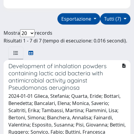
Esportazione
Tutti (7)
Mostra
records
Risultati 1 - 7 di 7 (tempo di esecuzione: 0.016 secondi).
Development of inhalation powders
containing lactic acid bacteria with
antimicrobial activity against
Pseudomonas aeruginosa
2024-01-01 Glieca, Stefania; Quarta, Eride; Bottari,
Benedetta; Bancalari, Elena; Monica, Saverio;
Scaltriti, Erika; Tambassi, Martina; Flammini, Lisa;
Bertoni, Simona; Bianchera, Annalisa; Fainardi,
Valentina; Esposito, Susanna; Pisi, Giovanna; Bettini,
Ruggero; Sonvico, Fabio; Buttini, Francesca