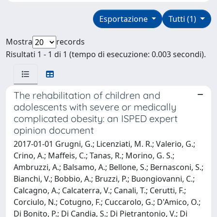
Esportazione
Tutti (1)
Mostra
records
Risultati 1 - 1 di 1 (tempo di esecuzione: 0.003 secondi).
The rehabilitation of children and
adolescents with severe or medically
complicated obesity: an ISPED expert
opinion document
2017-01-01 Grugni, G.; Licenziati, M. R.; Valerio, G.;
Crino, A.; Maffeis, C.; Tanas, R.; Morino, G. S.;
Ambruzzi, A.; Balsamo, A.; Bellone, S.; Bernasconi, S.;
Bianchi, V.; Bobbio, A.; Bruzzi, P.; Buongiovanni, C.;
Calcagno, A.; Calcaterra, V.; Canali, T.; Cerutti, F.;
Corciulo, N.; Cotugno, F.; Cuccarolo, G.; D'Amico, O.;
Di Bonito, P.; Di Candia, S.; Di Pietrantonio, V.; Di