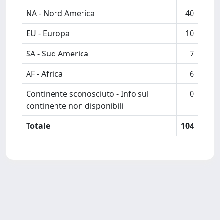
NA - Nord America
40
EU - Europa
10
SA - Sud America
7
AF - Africa
6
Continente sconosciuto - Info sul
0
continente non disponibili
Totale
104
Powered by
IRIS
-
about IRIS
-
Utilizzo dei cookie
-
Privacy
Copyright © 2026