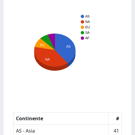
AS
NA
EU
SA
AF
EU
AS
NA
Continente
#
AS - Asia
41