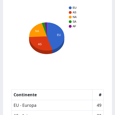
EU
AS
NA
SA
AF
NA
EU
AS
Continente
#
EU - Europa
49