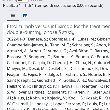
Risultati 1 - 1 di 1 (tempo di esecuzione: 0.005 secondi).
Etrolizumab versus infliximab for the treatmen
double-dummy, phase 3 study
2022-01-01 Danese, S.; Colombel, J. -F.; Lukas, M.; Gisbert, J
Chamberlain-James, K.; Tang, M. T.; Schreiber, S.; Aboo, N
Armuzzi, A.; Arnott, I.; Aumais, G.; Avni-Biron, I.; Barrow,
Bossuyt, P.; Bouguen, G.; Bouhnik, Y.; Bouma, G.; Bourdages
Carbonnel, F.; Carpio, D.; Cheon, J. H.; Chiba, N.; Chioncel,
Maeyer, M.; Desai, M.; Desilets, E.; Desreumaux, P.; Dewit, 
Feagan, B.; Fejes, R.; Fidalgo, C.; Fishman, S.; Flourie, B.;
Saint Joseph, C.; Gionchetti, P.; Goldis, A. -E.; Goncalves,
Hellstrom, P.; Hindryckx, P.; Hlavova, H.; Hoentjen, F.; Howal
S. W.; Jover Martinez, R.; Juillerat, P.; Karlen, P.; Kaser, A.; 
-H.; Klaus, J.; Kohn, A.; Kojecky, V.; Koo, J. S.; Kozak, R.; Kr
W. C.; Limdi, J.; Lindsay, J.; Lopez Serrano, P.; Louis, E.; 
Mateescu, R. -B.; Mclaughlin, J.; Mclaughlin, S.; Melzer, E.