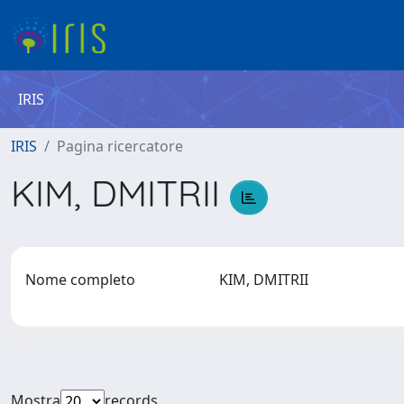
IRIS
IRIS
Pagina ricercatore
KIM, DMITRII
Nome completo
KIM, DMITRII
Mostra
records