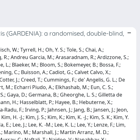
itis (GARDENIA): a randomised, double-blind,
h, W.; Tyrrell, H.; Oh, Y. S.; Tole, S.; Chai, A.;
g, R.; Andreu Garcia, M.; Arasaradnam, R.; Ardizzone, S.;
e, L.; Blaeker, M.; Bloom, S.; Bokemeyer, B.; Bossa, F.;
ing, C.; Buisson, A.; Cadiot, G.; Calvet Calvo, X.;
Cotter, J.; Creed, T.; Cummings, F.; de' Angelis, G. L.; De
t, M.; Echarri Piudo, A.; Elkhashab, M.; Eun, C. S.;
r, S.; Gaya, D.; Germana, B.; Gheorghe, L. S.; Gilletta de
mann, H.; Hasselblatt, P.; Hayee, B.; Hebuterne, X.;
adu, F.; Irving, P.; Jahnsen, J.; Jang, B.; Jansen, J.; Jeon,
im, H. -J.; Kim, J. S.; Kim, K.; Kim, K. -J.; Kim, S. K.; Kim, Y.
 E.; Lee, J.; Lee, K. -M.; Lee, K. L.; Lee, Y.; Lenze, F.; Lim,
S.; Marino, M.; Marshall, J.; Martin Arranz, M. D.;
urray, C.; Naftali, T.; Naidoo, V.; Nanabhay, Y.;