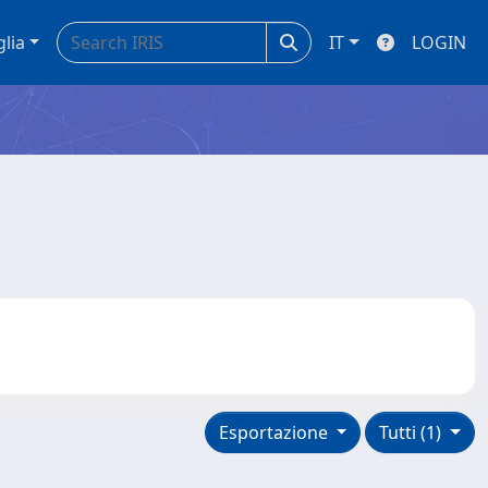
glia
IT
LOGIN
Esportazione
Tutti (1)