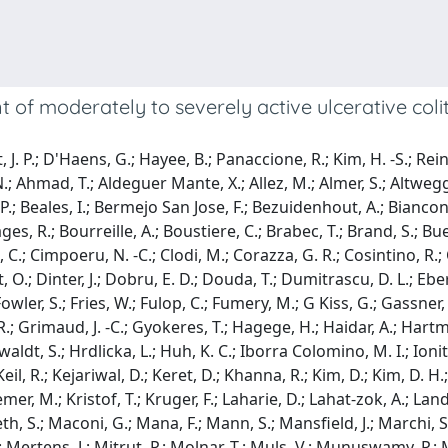
t of moderately to severely active ulcerative col
. P.; D'Haens, G.; Hayee, B.; Panaccione, R.; Kim, H. -S.; Reinisc
.; Ahmad, T.; Aldeguer Mante, X.; Allez, M.; Almer, S.; Altweg
 P.; Beales, I.; Bermejo San Jose, F.; Bezuidenhout, A.; Biancon
, R.; Bourreille, A.; Boustiere, C.; Brabec, T.; Brand, S.; Buen
 C.; Cimpoeru, N. -C.; Clodi, M.; Corazza, G. R.; Cosintino, R.; 
O.; Dinter, J.; Dobru, E. D.; Douda, T.; Dumitrascu, D. L.; Eber
 Fowler, S.; Fries, W.; Fulop, C.; Fumery, M.; G Kiss, G.; Gassne
 R.; Grimaud, J. -C.; Gyokeres, T.; Hagege, H.; Haidar, A.; Hart
dt, S.; Hrdlicka, L.; Huh, K. C.; Iborra Colomino, M. I.; Ionita-R
Keil, R.; Kejariwal, D.; Keret, D.; Khanna, R.; Kim, D.; Kim, D. H.; K
emer, M.; Kristof, T.; Kruger, F.; Laharie, D.; Lahat-zok, A.; Landa,
Lueth, S.; Maconi, G.; Mana, F.; Mann, S.; Mansfield, J.; Marchi, 
; Mertens, J.; Mitrut, P.; Molnar, T.; Muls, V.; Munuswamy, P.; M