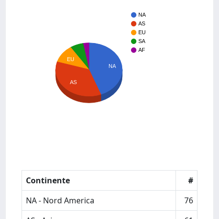
NA
AS
EU
SA
AF
EU
NA
AS
Continente
#
NA - Nord America
76