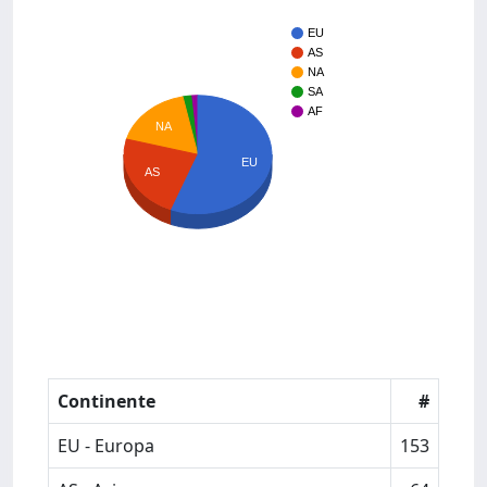
EU
AS
NA
SA
AF
NA
EU
AS
Continente
#
EU - Europa
153