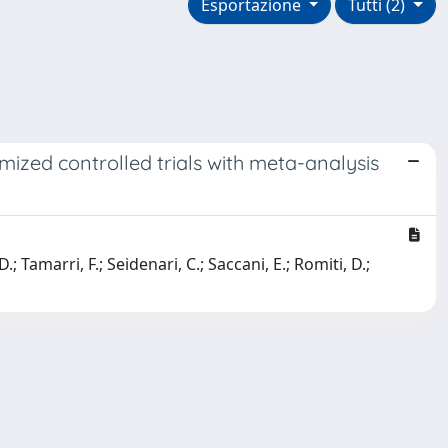
Esportazione
Tutti (2)
mized controlled trials with meta-analysis
D.; Tamarri, F.; Seidenari, C.; Saccani, E.; Romiti, D.;