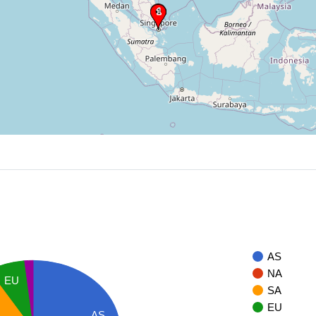
AS
NA
EU
SA
EU
AS