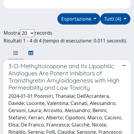
Esportazione
Tutti (4)
Mostra
records
Risultati 1 - 4 di 4 (tempo di esecuzione: 0.011 secondi).
3-O-Methyltolcapone and Its Lipophilic
Analogues Are Potent Inhibitors of
Transthyretin Amyloidogenesis with High
Permeability and Low Toxicity
2024-01-01 Poonsiri, Thanalai; Dell’Accantera,
Davide; Loconte, Valentina; Casnati, Alessandro;
Cervoni, Laura; Arcovito, Alessandro; Benini,
Stefano; Ferrari, Alberto; Cipolloni, Marco; Cacioni,
Elisa; De Franco, Francesca; Giacchè, Nicola;
Rinaldo, Serena; Folli, Claudia; Sansone, Francesco;