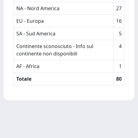
NA - Nord America
27
EU - Europa
16
SA - Sud America
5
Continente sconosciuto - Info sul
4
continente non disponibili
AF - Africa
1
Totale
80
Powered by
IRIS
-
about IRIS
-
Utilizzo dei cookie
-
Privacy
Copyright © 2026