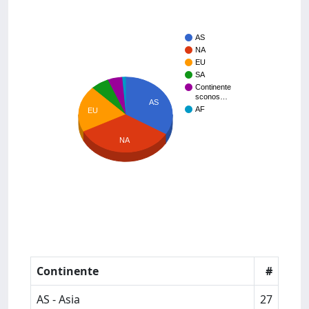
AS
NA
EU
SA
Continente
sconos…
AS
AF
EU
NA
Continente
#
AS - Asia
27