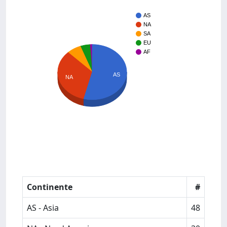
AS
NA
SA
EU
AF
AS
NA
Continente
#
AS - Asia
48