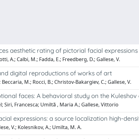
aesthetic rating of pictorial facial expressions 
Cotti, A.; Calbi, M.; Fadda, E.; Freedberg, D.; Gallese, V.
d digital reproductions of works of art
.; Beccaria, M.; Rocci, B.; Christov-Bakargiev, C.; Gallese, V.
ional faces: A behavioral study on the Kuleshov 
 Siri, Francesca; Umiltã , Maria A.; Gallese, Vittorio
acial expressions: a source localization high-dens
lese, V.; Kolesnikov, A.; Umilta, M. A.