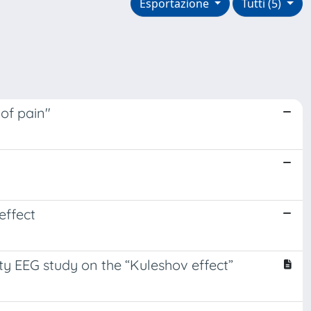
Esportazione
Tutti (5)
of pain"
effect
ity EEG study on the “Kuleshov effect”