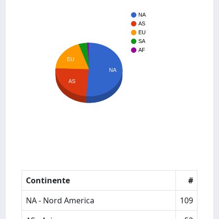
NA
AS
EU
SA
AF
EU
NA
AS
Continente
#
NA - Nord America
109