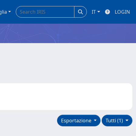
glia
IT
LOGIN
Esportazione
Tutti (1)