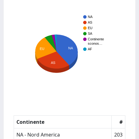
NA
AS
EU
SA
Continente
sconos…
NA
EU
AF
AS
Continente
#
NA - Nord America
203