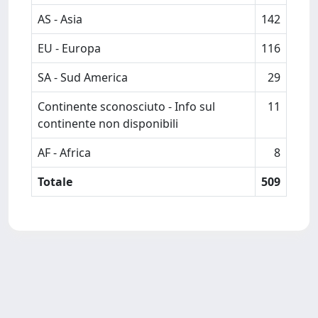
AS - Asia
142
EU - Europa
116
SA - Sud America
29
Continente sconosciuto - Info sul
11
continente non disponibili
AF - Africa
8
Totale
509
Powered by
IRIS
-
about IRIS
-
Utilizzo dei cookie
-
Privacy
Copyright © 2026