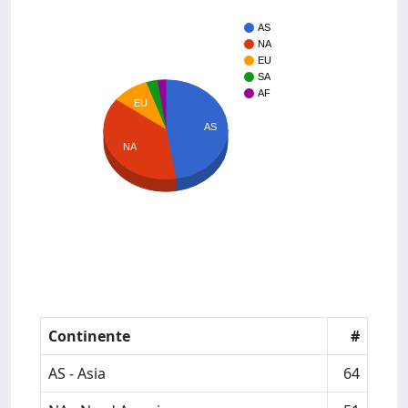
AS
NA
EU
SA
AF
EU
AS
NA
Continente
#
AS - Asia
64