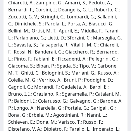
Chiaretti, A.; Zampino, G.; Amarri, S.; Peduto, A.;
Bernardi, F.; Corsini, I.; Deangelis, G. L.; Ruberto, C.;
Zuccotti, G. V.; Stringhi, C.; Lombardi, G.; Salladini,
C.; Dimichele, S.; Parola, L.; Porta, A.; Biasucci, G.;
Bellini, M.; Ortisi, M. T.; Apuril, E.; Midulla, F.; Tarani,
L.; Parlapiano, G.; Lietti, D.; Sforzini, C.; Marseglia, G.
L.; Savasta, S.; Falsaperla, R.; Vitaliti, M. C.; Chiarelli,
F.; Rossi, N.; Banderali, G.; Giacchero, R.; Bernardo,
L.; Pinto, F.; Fabiani, E.; Ficcadenti, A.; Pellegrini, G.;
Giacoma, S.; Biban, P.; Spada, S.; Tipo, V.; Carbone,
M. T.; Ghitti, C.; Bolognini, S.; Mariani, G.; Russo, A.;
Colella, M. G.; Verrico, A.; Bruni, P.; Poddighe, D.;
Cagnoli, G.; Morandi, F.; Gadaleta, A.; Barbi, E.;
Bruno, I. I.; Graziano, R.; Sgaramella, P.; Catalani, M.
P.; Baldoni, I.; Colarusso, G.; Galvagno, G.; Barone, A.
P.; Longo, A.; Nardella, G.; Portale, G.; Garigali, G.;
Bona, G.; Erbela, M.; Agostiniani, R.; Nanni, L.;
Schieven, E.; Dona, M.; Varisco, T.; Russo, F.;
Distefano, V. A.; Dipietro, F.; Tarallo, L.; Imperato, L.;