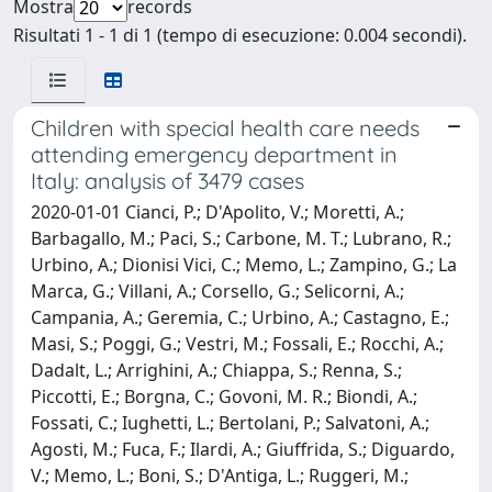
Mostra
records
Risultati 1 - 1 di 1 (tempo di esecuzione: 0.004 secondi).
Children with special health care needs
attending emergency department in
Italy: analysis of 3479 cases
2020-01-01 Cianci, P.; D'Apolito, V.; Moretti, A.;
Barbagallo, M.; Paci, S.; Carbone, M. T.; Lubrano, R.;
Urbino, A.; Dionisi Vici, C.; Memo, L.; Zampino, G.; La
Marca, G.; Villani, A.; Corsello, G.; Selicorni, A.;
Campania, A.; Geremia, C.; Urbino, A.; Castagno, E.;
Masi, S.; Poggi, G.; Vestri, M.; Fossali, E.; Rocchi, A.;
Dadalt, L.; Arrighini, A.; Chiappa, S.; Renna, S.;
Piccotti, E.; Borgna, C.; Govoni, M. R.; Biondi, A.;
Fossati, C.; Iughetti, L.; Bertolani, P.; Salvatoni, A.;
Agosti, M.; Fuca, F.; Ilardi, A.; Giuffrida, S.; Diguardo,
V.; Memo, L.; Boni, S.; D'Antiga, L.; Ruggeri, M.;