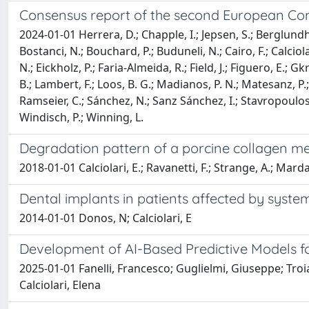
Consensus report of the second European Co
2024-01-01 Herrera, D.; Chapple, I.; Jepsen, S.; Berglundh, 
Bostanci, N.; Bouchard, P.; Buduneli, N.; Cairo, F.; Calcio
N.; Eickholz, P.; Faria-Almeida, R.; Field, J.; Figuero, E.; 
B.; Lambert, F.; Loos, B. G.; Madianos, P. N.; Matesanz, P.; 
Ramseier, C.; Sánchez, N.; Sanz Sánchez, I.; Stavropoulos, 
Windisch, P.; Winning, L.
Degradation pattern of a porcine collagen m
2018-01-01 Calciolari, E.; Ravanetti, F.; Strange, A.; Mard
Dental implants in patients affected by syste
2014-01-01 Donos, N; Calciolari, E
Development of AI-Based Predictive Models 
2025-01-01 Fanelli, Francesco; Guglielmi, Giuseppe; Troi
Calciolari, Elena