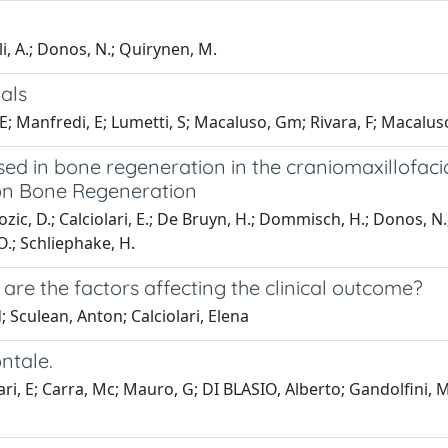
li, A.; Donos, N.; Quirynen, M.
als
ari, E; Manfredi, E; Lumetti, S; Macaluso, Gm; Rivara, F; Macalus
ed in bone regeneration in the craniomaxillofacia
on Bone Regeneration
zic, D.; Calciolari, E.; De Bruyn, H.; Dommisch, H.; Donos, N.; E
O.; Schliephake, H.
are the factors affecting the clinical outcome?
 Sculean, Anton; Calciolari, Elena
ntale.
ri, E; Carra, Mc; Mauro, G; DI BLASIO, Alberto; Gandolfini, 