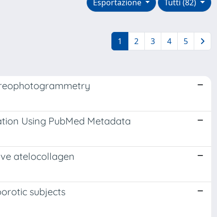
Esportazione
Tutti (82)
1
2
3
4
5
stereophotogrammetry
ation Using PubMed Metadata
ive atelocollagen
orotic subjects