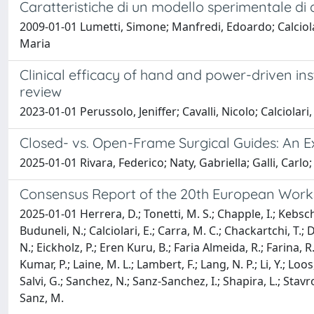
Caratteristiche di un modello sperimentale di
2009-01-01 Lumetti, Simone; Manfredi, Edoardo; Calciolar
Maria
Clinical efficacy of hand and power-driven in
review
2023-01-01 Perussolo, Jeniffer; Cavalli, Nicolo; Calciola
Closed- vs. Open-Frame Surgical Guides: An Ex
2025-01-01 Rivara, Federico; Naty, Gabriella; Galli, Carlo;
Consensus Report of the 20th European Work
2025-01-01 Herrera, D.; Tonetti, M. S.; Chapple, I.; Kebsch
Buduneli, N.; Calciolari, E.; Carra, M. C.; Chackartchi, T.;
N.; Eickholz, P.; Eren Kuru, B.; Faria Almeida, R.; Farina, R
Kumar, P.; Laine, M. L.; Lambert, F.; Lang, N. P.; Li, Y.; Lo
Salvi, G.; Sanchez, N.; Sanz-Sanchez, I.; Shapira, L.; Stavr
Sanz, M.