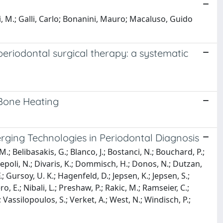
i, M.; Galli, Carlo; Bonanini, Mauro; Macaluso, Guido
periodontal surgical therapy: a systematic
 Bone Heating
ing Technologies in Periodontal Diagnosis
.; Belibasakis, G.; Blanco, J.; Bostanci, N.; Bouchard, P.;
iscepoli, N.; Divaris, K.; Dommisch, H.; Donos, N.; Dutzan,
.; Gursoy, U. K.; Hagenfeld, D.; Jepsen, K.; Jepsen, S.;
o, E.; Nibali, L.; Preshaw, P.; Rakic, M.; Ramseier, C.;
; Vassilopoulos, S.; Verket, A.; West, N.; Windisch, P.;