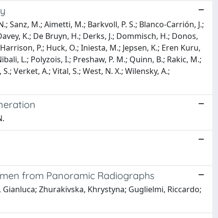
gy
; Sanz, M.; Aimetti, M.; Barkvoll, P. S.; Blanco-Carrión, J.;
.; Davey, K.; De Bruyn, H.; Derks, J.; Dommisch, H.; Donos,
; Harrison, P.; Huck, O.; Iniesta, M.; Jepsen, K.; Eren Kuru,
bali, L.; Polyzois, I.; Preshaw, P. M.; Quinn, B.; Rakic, M.;
 Verket, A.; Vital, S.; West, N. X.; Wilensky, A.;
neration
N.
Women from Panoramic Radiographs
, Gianluca; Zhurakivska, Khrystyna; Guglielmi, Riccardo;