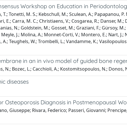
nsensus Workshop on Education in Periodontolo
T.; Tonetti, M. S.; Kebschull, M.; Sculean, A.; Papapanou, P. N.
lari, E.; Carra, M. C.; Christiaens, V.; Cosgarea, R.; Danser, M
Gkranias, N.; Goldstein, M.; Gosset, M.; Graziani, F.; Gürsoy, M.
Meyle, J.; Molina, A.; Monnet-Corti, V.; Montero, E.; Nart, J.; Ni
A.; Teughels, W.; Trombelli, L.; Vandamme, K.; Vasilopoulos, S.;
embrane in an in vivo model of guided bone rege
as, N.; Bozec, L.; Cacchioli, A.; Kostomitsopoulos, N.; Donos, 
mic diseases
for Osteoporosis Diagnosis in Postmenopausal 
ano, Giuseppe; Rivara, Federico; Passeri, Giovanni; Prencipe