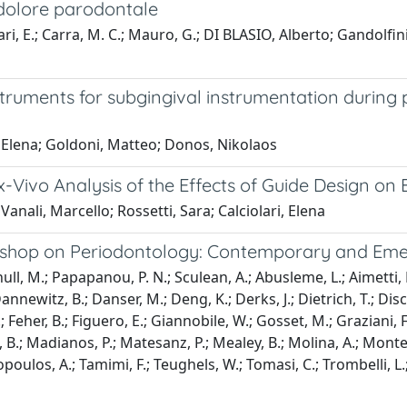
 dolore parodontale
i, E.; Carra, M. C.; Mauro, G.; DI BLASIO, Alberto; Gandolfin
struments for subgingival instrumentation during 
ri, Elena; Goldoni, Matteo; Donos, Nikolaos
-Vivo Analysis of the Effects of Guide Design on
 Vanali, Marcello; Rossetti, Sara; Calciolari, Elena
shop on Periodontology: Contemporary and Emerg
ull, M.; Papapanou, P. N.; Sculean, A.; Abusleme, L.; Aimetti, M
 Dannewitz, B.; Danser, M.; Deng, K.; Derks, J.; Dietrich, T.; D
.; Feher, B.; Figuero, E.; Giannobile, W.; Gosset, M.; Graziani, F
os, B.; Madianos, P.; Matesanz, P.; Mealey, B.; Molina, A.; Monter
opoulos, A.; Tamimi, F.; Teughels, W.; Tomasi, C.; Trombelli, L.