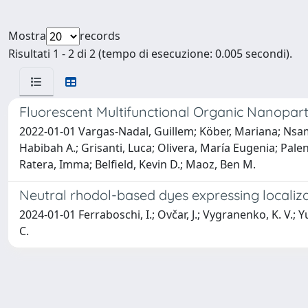
Mostra
records
Risultati 1 - 2 di 2 (tempo di esecuzione: 0.005 secondi).
Fluorescent Multifunctional Organic Nanoparti
2022-01-01 Vargas-Nadal, Guillem; Köber, Mariana; Nsame
Habibah A.; Grisanti, Luca; Olivera, María Eugenia; Pal
Ratera, Imma; Belfield, Kevin D.; Maoz, Ben M.
Neutral rhodol-based dyes expressing localiz
2024-01-01 Ferraboschi, I.; Ovčar, J.; Vygranenko, K. V.; Yu,
C.