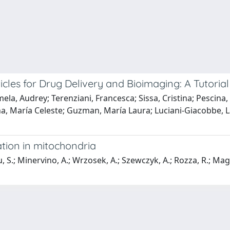
cles for Drug Delivery and Bioimaging: A Tutoria
la, Audrey; Terenziani, Francesca; Sissa, Cristina; Pescina,
ena, María Celeste; Guzman, María Laura; Luciani-Giacobbe, L
ation in mitochondria
 S.; Minervino, A.; Wrzosek, A.; Szewczyk, A.; Rozza, R.; Magistr