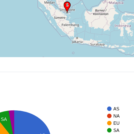
AS
NA
SA
EU
SA