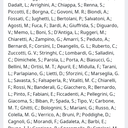
Dadalt, L.; Arrighini, A.; Chiappa, S.; Renna, S.;
Piccotti, E.; Borgna, C.; Govoni, M. R.; Biondi, A.;
Fossati, C.; Iughetti, L.; Bertolani, P.; Salvatoni, A.;
Agosti, M.; Fuca, F.; Ilardi, A.; Giuffrida, S.; Diguardo,
V.; Memo, L.; Boni, S.; D'Antiga, L.; Ruggeri, M.;
Chiaretti, A.; Zampino, G.; Amarri, S.; Peduto, A.;
Bernardi, F.; Corsini, I.; Deangelis, G. L.; Ruberto, C.;
Zuccotti, G. V.; Stringhi, C.; Lombardi, G.; Salladini,
C.; Dimichele, S.; Parola, L.; Porta, A.; Biasucci, G.;
Bellini, M.; Ortisi, M. T.; Apuril, E.; Midulla, F.; Tarani,
L.; Parlapiano, G.; Lietti, D.; Sforzini, C.; Marseglia, G.
L.; Savasta, S.; Falsaperla, R.; Vitaliti, M. C.; Chiarelli,
F.; Rossi, N.; Banderali, G.; Giacchero, R.; Bernardo,
L.; Pinto, F.; Fabiani, E.; Ficcadenti, A.; Pellegrini, G.;
Giacoma, S.; Biban, P.; Spada, S.; Tipo, V.; Carbone,
M. T.; Ghitti, C.; Bolognini, S.; Mariani, G.; Russo, A.;
Colella, M. G.; Verrico, A.; Bruni, P.; Poddighe, D.;
Cagnoli, G.; Morandi, F.; Gadaleta, A.; Barbi, E.;