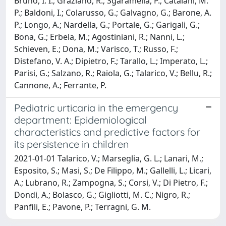
Bruno, I. I.; Graziano, R.; Sgaramella, P.; Catalani, M.
P.; Baldoni, I.; Colarusso, G.; Galvagno, G.; Barone, A.
P.; Longo, A.; Nardella, G.; Portale, G.; Garigali, G.;
Bona, G.; Erbela, M.; Agostiniani, R.; Nanni, L.;
Schieven, E.; Dona, M.; Varisco, T.; Russo, F.;
Distefano, V. A.; Dipietro, F.; Tarallo, L.; Imperato, L.;
Parisi, G.; Salzano, R.; Raiola, G.; Talarico, V.; Bellu, R.;
Cannone, A.; Ferrante, P.
Pediatric urticaria in the emergency
department: Epidemiological
characteristics and predictive factors for
its persistence in children
2021-01-01 Talarico, V.; Marseglia, G. L.; Lanari, M.;
Esposito, S.; Masi, S.; De Filippo, M.; Gallelli, L.; Licari,
A.; Lubrano, R.; Zampogna, S.; Corsi, V.; Di Pietro, F.;
Dondi, A.; Bolasco, G.; Gigliotti, M. C.; Nigro, R.;
Panfili, E.; Pavone, P.; Terragni, G. M.