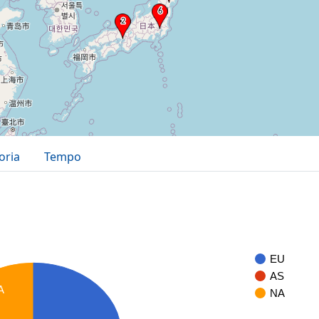
oria
Tempo
EU
AS
A
NA