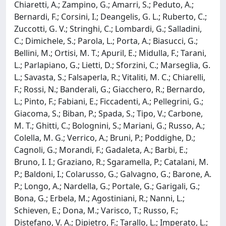
Chiaretti, A.; Zampino, G.; Amarri, S.; Peduto, A.;
Bernardi, F.; Corsini, I.; Deangelis, G. L.; Ruberto, C.;
Zuccotti, G. V.; Stringhi, C.; Lombardi, G.; Salladini,
C.; Dimichele, S.; Parola, L.; Porta, A.; Biasucci, G.;
Bellini, M.; Ortisi, M. T.; Apuril, E.; Midulla, F.; Tarani,
L.; Parlapiano, G.; Lietti, D.; Sforzini, C.; Marseglia, G.
L.; Savasta, S.; Falsaperla, R.; Vitaliti, M. C.; Chiarelli,
F.; Rossi, N.; Banderali, G.; Giacchero, R.; Bernardo,
L.; Pinto, F.; Fabiani, E.; Ficcadenti, A.; Pellegrini, G.;
Giacoma, S.; Biban, P.; Spada, S.; Tipo, V.; Carbone,
M. T.; Ghitti, C.; Bolognini, S.; Mariani, G.; Russo, A.;
Colella, M. G.; Verrico, A.; Bruni, P.; Poddighe, D.;
Cagnoli, G.; Morandi, F.; Gadaleta, A.; Barbi, E.;
Bruno, I. I.; Graziano, R.; Sgaramella, P.; Catalani, M.
P.; Baldoni, I.; Colarusso, G.; Galvagno, G.; Barone, A.
P.; Longo, A.; Nardella, G.; Portale, G.; Garigali, G.;
Bona, G.; Erbela, M.; Agostiniani, R.; Nanni, L.;
Schieven, E.; Dona, M.; Varisco, T.; Russo, F.;
Distefano, V. A.; Dipietro, F.; Tarallo, L.; Imperato, L.;