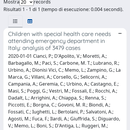
Mostra
records
Risultati 1 - 1 di 1 (tempo di esecuzione: 0.004 secondi).
Children with special health care needs
attending emergency department in
Italy: analysis of 3479 cases
2020-01-01 Cianci, P.; D'Apolito, V.; Moretti, A.;
Barbagallo, M.; Paci, S.; Carbone, M. T.; Lubrano, R.;
Urbino, A.; Dionisi Vici, C.; Memo, L.; Zampino, G.; La
Marca, G.; Villani, A.; Corsello, G.; Selicorni, A.;
Campania, A.; Geremia, C.; Urbino, A.; Castagno, E.;
Masi, S.; Poggi, G.; Vestri, M.; Fossali, E.; Rocchi, A.;
Dadalt, L.; Arrighini, A.; Chiappa, S.; Renna, S.;
Piccotti, E.; Borgna, C.; Govoni, M. R.; Biondi, A.;
Fossati, C.; Iughetti, L.; Bertolani, P.; Salvatoni, A.;
Agosti, M.; Fuca, F.; Ilardi, A.; Giuffrida, S.; Diguardo,
V.; Memo, L.; Boni, S.; D'Antiga, L.; Ruggeri, M.;