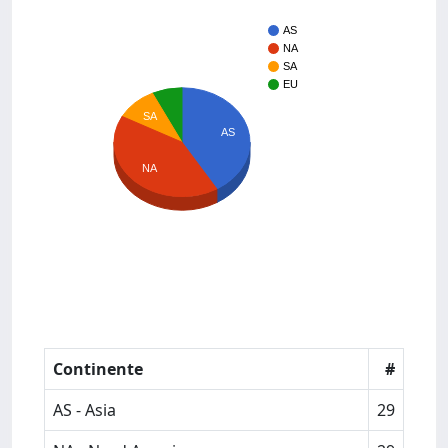
AS
NA
SA
EU
SA
AS
NA
Continente
#
AS - Asia
29