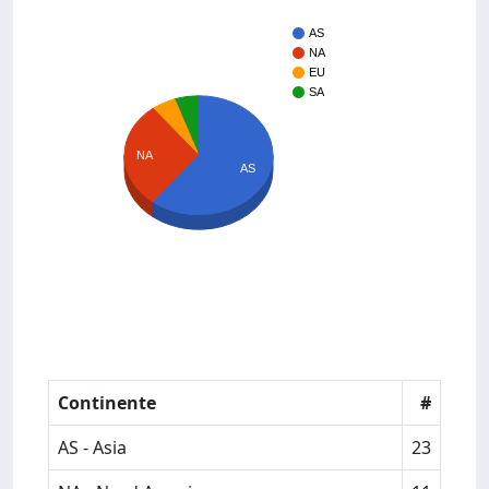
AS
NA
EU
SA
NA
AS
Continente
#
AS - Asia
23