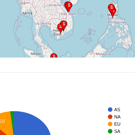
AS
NA
EU
EU
SA