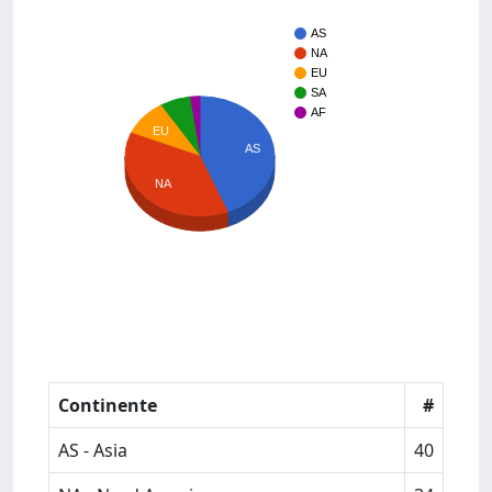
AS
NA
EU
SA
AF
EU
AS
NA
Continente
#
AS - Asia
40