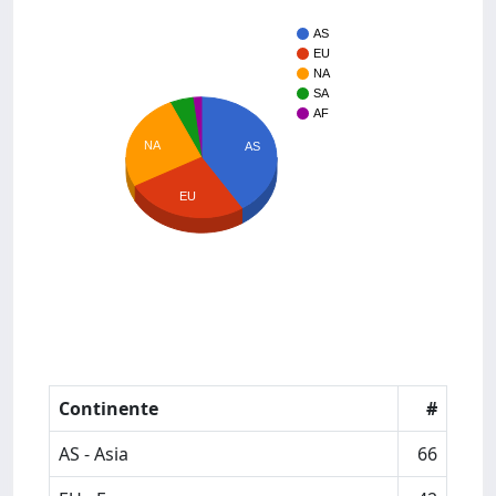
AS
EU
NA
SA
AF
NA
AS
EU
Continente
#
AS - Asia
66