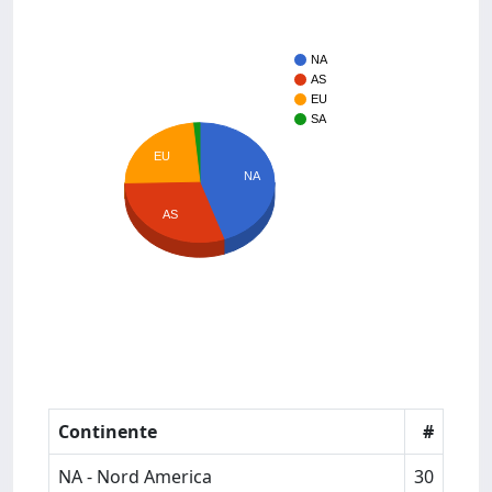
NA
AS
EU
SA
EU
NA
AS
Continente
#
NA - Nord America
30