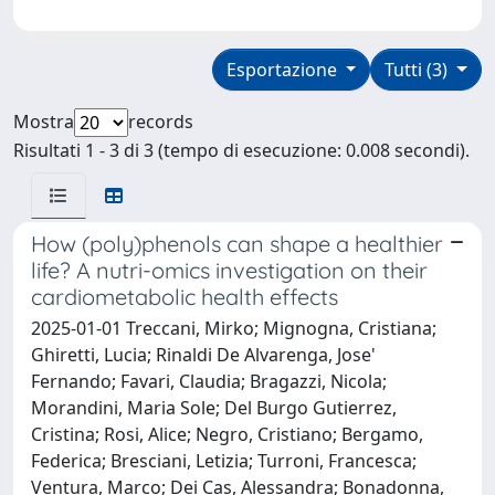
Esportazione
Tutti (3)
Mostra
records
Risultati 1 - 3 di 3 (tempo di esecuzione: 0.008 secondi).
How (poly)phenols can shape a healthier
life? A nutri-omics investigation on their
cardiometabolic health effects
2025-01-01 Treccani, Mirko; Mignogna, Cristiana;
Ghiretti, Lucia; Rinaldi De Alvarenga, Jose'
Fernando; Favari, Claudia; Bragazzi, Nicola;
Morandini, Maria Sole; Del Burgo Gutierrez,
Cristina; Rosi, Alice; Negro, Cristiano; Bergamo,
Federica; Bresciani, Letizia; Turroni, Francesca;
Ventura, Marco; Dei Cas, Alessandra; Bonadonna,