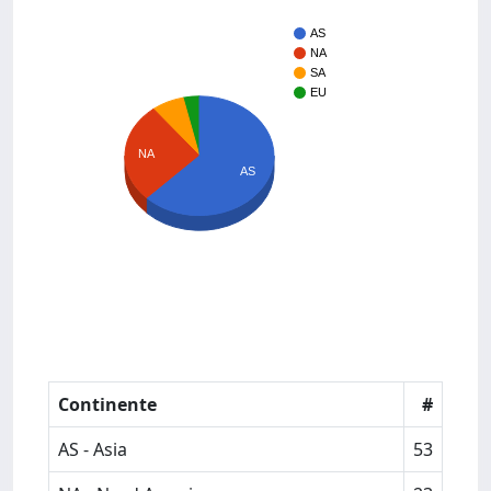
AS
NA
SA
EU
NA
AS
Continente
#
AS - Asia
53